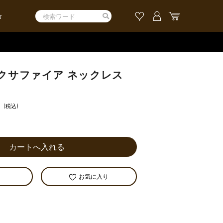
T
ピンクサファイア ネックレス
0
望
お気に入り