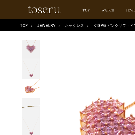
TOP
WATCH
JEW
TOP
JEWELRY
ネックレス
K18PG ピンクサファ