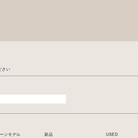
ださい
ージモデル
新品
USED